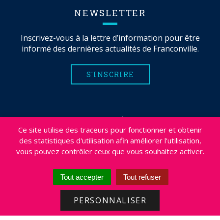
NEWSLETTER
Inscrivez-vous à la lettre d’information pour être
informé des dernières actualités de Franconville.
S'INSCRIRE
MENTIONS LÉGALES
Ce site utilise des traceurs pour fonctionner et obtenir
PLAN DU SITE
des statistiques d'utilisation afin améliorer l'utilisation,
CRÉDITS
vous pouvez contrôler ceux que vous souhaitez activer.
PROJETS
DÉSABONNEMENT NEWSLETTER
Tout accepter
Tout refuser
ACCESSIBILITÉ : NON CONFORME
PERSONNALISER