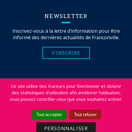
NEWSLETTER
Inscrivez-vous à la lettre d’information pour être
informé des dernières actualités de Franconville.
S'INSCRIRE
MENTIONS LÉGALES
Ce site utilise des traceurs pour fonctionner et obtenir
PLAN DU SITE
des statistiques d'utilisation afin améliorer l'utilisation,
CRÉDITS
vous pouvez contrôler ceux que vous souhaitez activer.
PROJETS
DÉSABONNEMENT NEWSLETTER
Tout accepter
Tout refuser
ACCESSIBILITÉ : NON CONFORME
PERSONNALISER