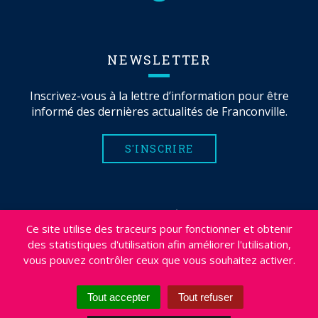
NEWSLETTER
Inscrivez-vous à la lettre d’information pour être
informé des dernières actualités de Franconville.
S'INSCRIRE
MENTIONS LÉGALES
Ce site utilise des traceurs pour fonctionner et obtenir
PLAN DU SITE
des statistiques d'utilisation afin améliorer l'utilisation,
CRÉDITS
vous pouvez contrôler ceux que vous souhaitez activer.
PROJETS
DÉSABONNEMENT NEWSLETTER
Tout accepter
Tout refuser
ACCESSIBILITÉ : NON CONFORME