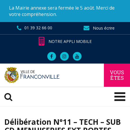
Gestion des traceurs
La Mairie annexe sera fermée le 5 août. Merci de
votre compréhension.
01 39 32 66 00
Nous écrire
NOTRE APPLI MOBILE
Lien
Lien
Lien
vers
vers
vers
le
le
la
VOUS
compte
compte
chaîne
ÊTES
Facebook
Instagram
Youtube
OUVRIR LA RECHERCH
Délibération N°11 – TECH – SUB