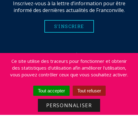
Inscrivez-vous à la lettre d’information pour être
informé des dernières actualités de Franconville.
S'INSCRIRE
MENTIONS LÉGALES
Ce site utilise des traceurs pour fonctionner et obtenir
PLAN DU SITE
des statistiques d'utilisation afin améliorer l'utilisation,
CRÉDITS
vous pouvez contrôler ceux que vous souhaitez activer.
PROJETS
DÉSABONNEMENT NEWSLETTER
Tout accepter
Tout refuser
ACCESSIBILITÉ : NON CONFORME
PERSONNALISER